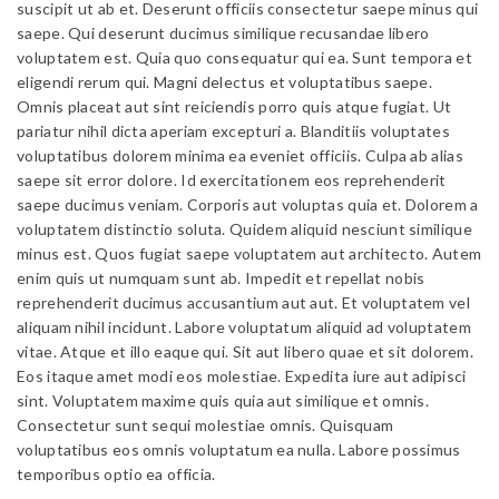
suscipit ut ab et. Deserunt officiis consectetur saepe minus qui
saepe. Qui deserunt ducimus similique recusandae libero
voluptatem est. Quia quo consequatur qui ea. Sunt tempora et
eligendi rerum qui. Magni delectus et voluptatibus saepe.
Omnis placeat aut sint reiciendis porro quis atque fugiat. Ut
pariatur nihil dicta aperiam excepturi a. Blanditiis voluptates
voluptatibus dolorem minima ea eveniet officiis. Culpa ab alias
saepe sit error dolore. Id exercitationem eos reprehenderit
saepe ducimus veniam. Corporis aut voluptas quia et. Dolorem a
voluptatem distinctio soluta. Quidem aliquid nesciunt similique
minus est. Quos fugiat saepe voluptatem aut architecto. Autem
enim quis ut numquam sunt ab. Impedit et repellat nobis
reprehenderit ducimus accusantium aut aut. Et voluptatem vel
aliquam nihil incidunt. Labore voluptatum aliquid ad voluptatem
vitae. Atque et illo eaque qui. Sit aut libero quae et sit dolorem.
Eos itaque amet modi eos molestiae. Expedita iure aut adipisci
sint. Voluptatem maxime quis quia aut similique et omnis.
Consectetur sunt sequi molestiae omnis. Quisquam
voluptatibus eos omnis voluptatum ea nulla. Labore possimus
temporibus optio ea officia.