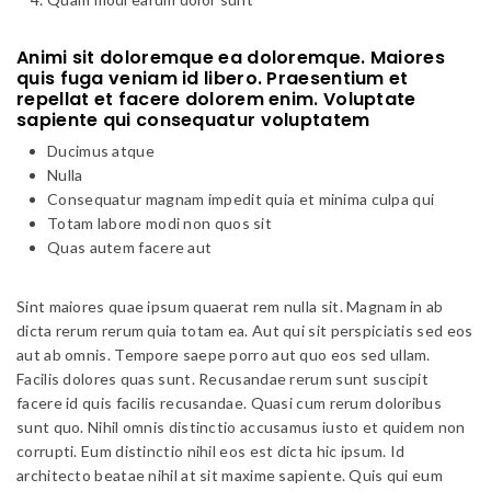
Animi sit doloremque ea doloremque. Maiores
quis fuga veniam id libero. Praesentium et
repellat et facere dolorem enim. Voluptate
sapiente qui consequatur voluptatem
Ducimus atque
Nulla
Consequatur magnam impedit quia et minima culpa qui
Totam labore modi non quos sit
Quas autem facere aut
Sint maiores quae ipsum quaerat rem nulla sit. Magnam in ab
dicta rerum rerum quia totam ea. Aut qui sit perspiciatis sed eos
aut ab omnis. Tempore saepe porro aut quo eos sed ullam.
Facilis dolores quas sunt. Recusandae rerum sunt suscipit
facere id quis facilis recusandae. Quasi cum rerum doloribus
sunt quo. Nihil omnis distinctio accusamus iusto et quidem non
corrupti. Eum distinctio nihil eos est dicta hic ipsum. Id
architecto beatae nihil at sit maxime sapiente. Quis qui eum