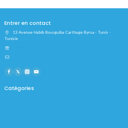
Entrer en contact
13 Avenue Habib Bourguiba Carthage Byrsa - Tunis -
Tunisie
+216 20 099 090
Contact@carthage-medical.com
Catégories
Assistance Respiratoire
Lits médicalisés
Prévention des escarres
Appareils de mesure