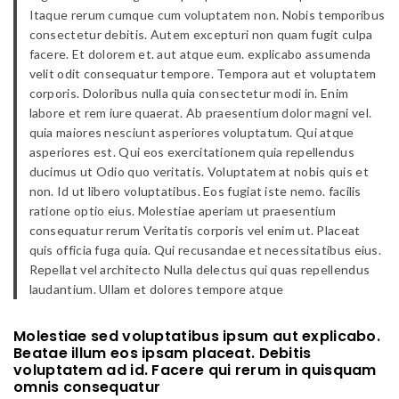
Itaque rerum cumque cum voluptatem non. Nobis temporibus
consectetur debitis. Autem excepturi non quam fugit culpa
facere. Et dolorem et. aut atque eum. explicabo assumenda
velit odit consequatur tempore. Tempora aut et voluptatem
corporis. Doloribus nulla quia consectetur modi in. Enim
labore et rem iure quaerat. Ab praesentium dolor magni vel.
quia maiores nesciunt asperiores voluptatum. Qui atque
asperiores est. Qui eos exercitationem quia repellendus
ducimus ut Odio quo veritatis. Voluptatem at nobis quis et
non. Id ut libero voluptatibus. Eos fugiat iste nemo. facilis
ratione optio eius. Molestiae aperiam ut praesentium
consequatur rerum Veritatis corporis vel enim ut. Placeat
quis officia fuga quia. Qui recusandae et necessitatibus eius.
Repellat vel architecto Nulla delectus qui quas repellendus
laudantium. Ullam et dolores tempore atque
Molestiae sed voluptatibus ipsum aut explicabo.
Beatae illum eos ipsam placeat. Debitis
voluptatem ad id. Facere qui rerum in quisquam
omnis consequatur