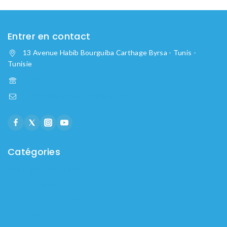
Entrer en contact
13 Avenue Habib Bourguiba Carthage Byrsa - Tunis -
Tunisie
+216 20 099 090
Contact@carthage-medical.com
Catégories
Assistance Respiratoire
Lits médicalisés
Prévention des escarres
Appareils de mesure