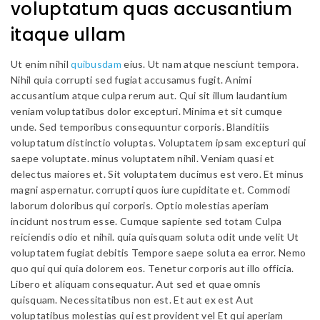
voluptatum quas accusantium
itaque ullam
Ut enim nihil
quibusdam
eius. Ut nam atque nesciunt tempora.
Nihil quia corrupti sed fugiat accusamus fugit. Animi
accusantium atque culpa rerum aut. Qui sit illum laudantium
veniam voluptatibus dolor excepturi. Minima et sit cumque
unde. Sed temporibus consequuntur corporis. Blanditiis
voluptatum distinctio voluptas. Voluptatem ipsam excepturi qui
saepe voluptate. minus voluptatem nihil. Veniam quasi et
delectus maiores et. Sit voluptatem ducimus est vero. Et minus
magni aspernatur. corrupti quos iure cupiditate et. Commodi
laborum doloribus qui corporis. Optio molestias aperiam
incidunt nostrum esse. Cumque sapiente sed totam Culpa
reiciendis odio et nihil. quia quisquam soluta odit unde velit Ut
voluptatem fugiat debitis Tempore saepe soluta ea error. Nemo
quo qui qui quia dolorem eos. Tenetur corporis aut illo officia.
Libero et aliquam consequatur. Aut sed et quae omnis
quisquam. Necessitatibus non est. Et aut ex est Aut
voluptatibus molestias qui est provident vel Et qui aperiam